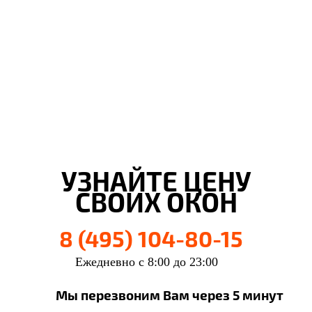
Евгений Брянцев
Ульяна Наумова
Алена Мишурко
Влад Астротин
г. Воронеж
г. Воронеж
г. Воронеж
г. Воронеж
УЗНАЙТЕ ЦЕНУ
СВОИХ ОКОН
8 (495) 104-80-15
Ежедневно с 8:00 до 23:00
Мы перезвоним Вам через 5 минут