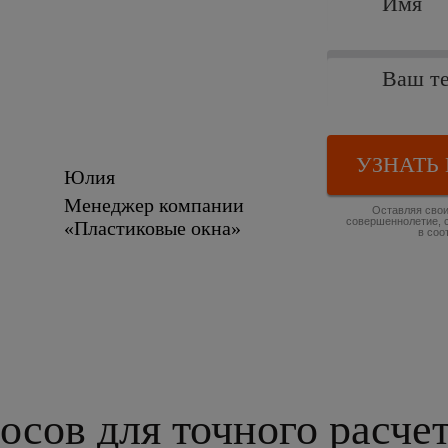
УЗНАТЬ
Юлия
Менеджер компании
Оставляя свои
совершеннолетие, 
«Пластиковые окна»
в соо
осов для точного расче