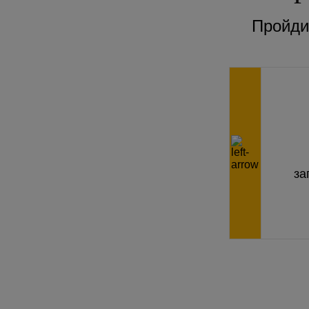
Пройдит
за