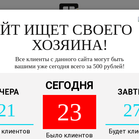
ЙТ ИЩЕТ СВОЕГО
ХОЗЯИНА!
ы на окна
Все клиенты с данного сайта могут быть
Окна в дом
Готовые окна
вашими уже сегодня всего за 500 рублей!
СЕГОДНЯ
ОКНО ИЗ ПЛАС
ЧЕРА
ЗАВТ
ЛУЧШЕЙ ЦЕНЕ
23
21
2
Размер: 1310 х 1520 мм
 клиентов
Будет кл
Было клиентов
Любой цвет
Любой разм