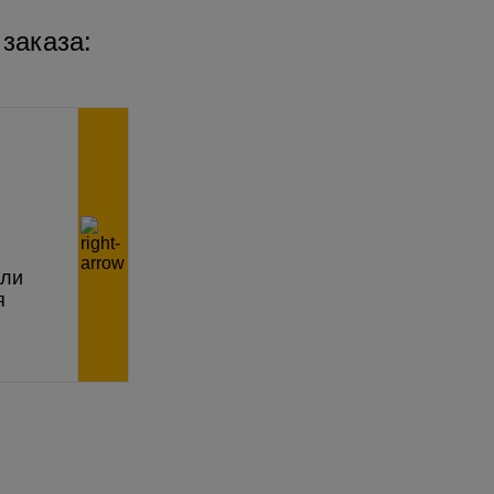
 заказа:
или
я