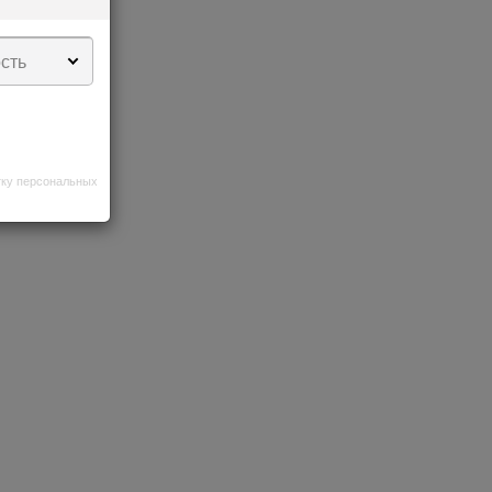
сть
 профиль
тку персональных