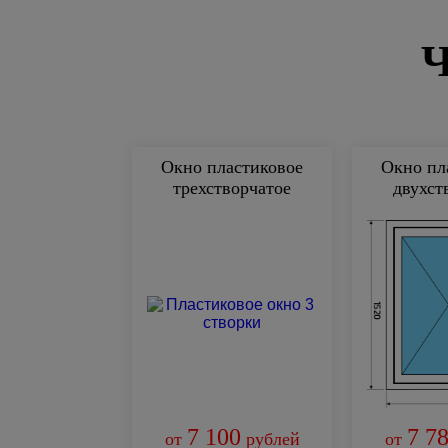
Окно пластиковое
Окно пл
трехстворчатое
двухст
7 100
7 7
от
рублей
от