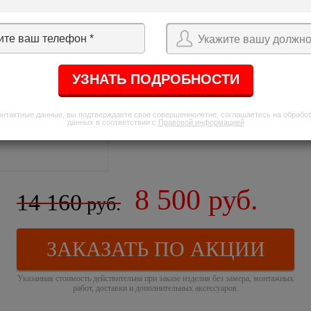
В стоимость окон включено:
Укажите вашу должно
Оконная рама ПВХ
Стеклопакеты
Фурнитура
Оконная ручка
Подоконный монтажный
онтактные данные, вы подтверждаете свое совершеннолетие, соглашаетесь на обрабо
данных в соответствии с
Правовой информацией
8 500
руб.
14 160
руб.
ЗАКАЗАТЬ ПО АКЦИИ
Указанная стоимость действительна при заказе изделия без замера, монтажных
работ, доставки и дополнительных аксессуаров.